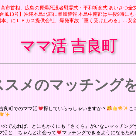
06日 高市首相、広島の原爆死没者慰霊式・平和祈念式 あいさつ全文
日 【台風13号】沖縄本島北部に暴風警報 本島中南部は午後9時にも
モール熊本」にＬＰガス提供会社、爆発事故「重く受け止める」…安全
ママ活 吉良町
オススメのマッチング
吉良町でのママ活
探していらっしゃいますか？
こ
いのであれば、とにもかくにも『さくら』がいないマッチング
マ活と、ちゃんと出会って
マッチングできるようになるため