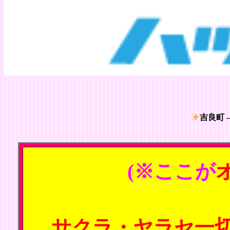
吉良町 
(※ここが
サクラ・ヤラセ一