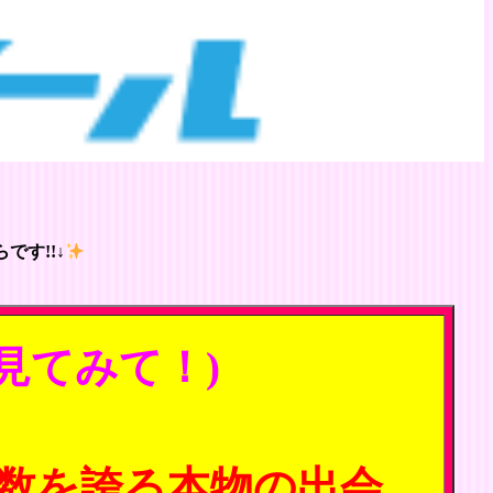
です!!↓
見てみて！)
数を誇る本物の出会