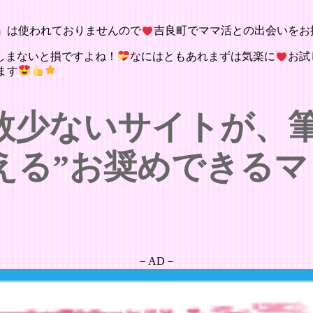
』は使われておりませんので
吉良町でママ活との出会いをお
しまないと損ですよね！
なにはともあれまずは気楽に
お試
ます
数少ないサイトが、
える”お奨めできるマ
－AD－