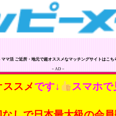
– ママ活 ご近所・地元で超オススメなマッチングサイトはこちら
－AD－
オススメ
です↓
スマホで
切なしで日本最大級の会員