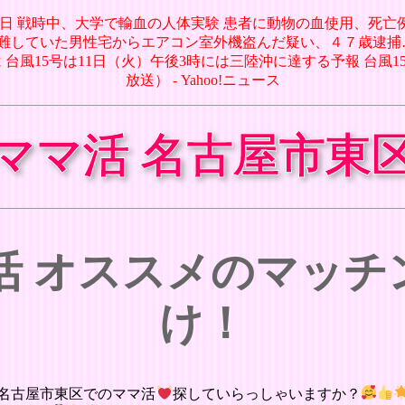
月08日 戦時中、大学で輸血の人体実験 患者に動物の血使用、死亡例も 
中泊避難していた男性宅からエアコン室外機盗んだ疑い、４７歳逮捕
想は 台風15号は11日（火）午後3時には三陸沖に達する予報 台風
放送） - Yahoo!ニュース
ママ活 名古屋市東
活 オススメのマッ
け！
名古屋市東区でのママ活
探していらっしゃいますか？