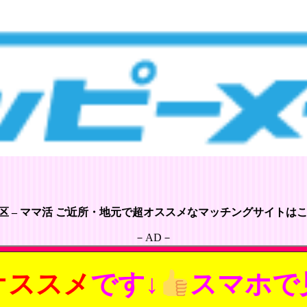
区 – ママ活 ご近所・地元で超オススメなマッチングサイトはこち
－AD－
オススメ
です↓
スマホで