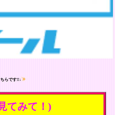
らです!!↓
見てみて！)