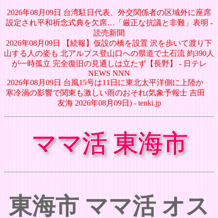
2026年08月09日 台湾駐日代表、外交関係者の区域外に座席
設定され平和祈念式典を欠席…「厳正な抗議と非難」表明 -
読売新聞
2026年08月09日 【続報】仮設の橋を設置 沢を歩いて渡り下
山する人の姿も 北アルプス登山口への県道で土石流 約390人
が一時孤立 完全復旧の見通しは立たず【長野】 - 日テレ
NEWS NNN
2026年08月09日 台風15号は11日に東北太平洋側に上陸か
寒冷渦の影響で関東も激しい雨のおそれ(気象予報士 吉田
友海 2026年08月09日) - tenki.jp
ママ活 東海市
東海市 ママ活 オス