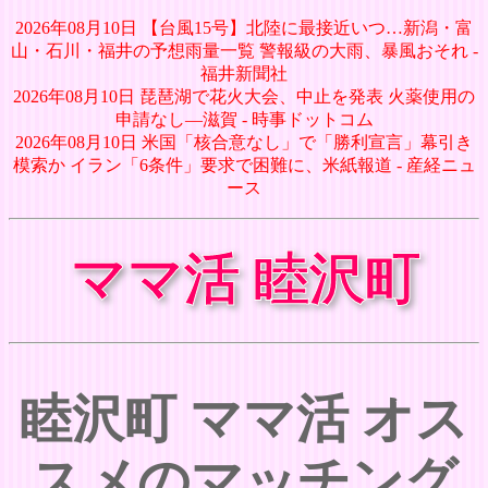
2026年08月10日 【台風15号】北陸に最接近いつ…新潟・富
山・石川・福井の予想雨量一覧 警報級の大雨、暴風おそれ -
福井新聞社
2026年08月10日 琵琶湖で花火大会、中止を発表 火薬使用の
申請なし―滋賀 - 時事ドットコム
2026年08月10日 米国「核合意なし」で「勝利宣言」幕引き
模索か イラン「6条件」要求で困難に、米紙報道 - 産経ニュ
ース
ママ活 睦沢町
睦沢町 ママ活 オス
スメのマッチング