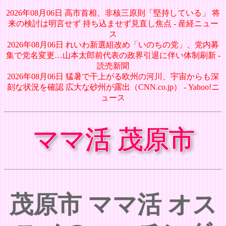
2026年08月06日 高市首相、非核三原則「堅持している」 将
来の検討は明言せず 持ち込ませず見直し焦点 - 産経ニュー
ス
2026年08月06日 れいわ新選組改め「いのちの党」、党内募
集で党名変更…山本太郎前代表の政界引退に伴い体制刷新 -
読売新聞
2026年08月06日 猛暑で干上がる欧州の河川、宇宙からも深
刻な状況を確認 広大な砂州が露出（CNN.co.jp） - Yahoo!ニ
ュース
ママ活 茂原市
茂原市 ママ活 オス