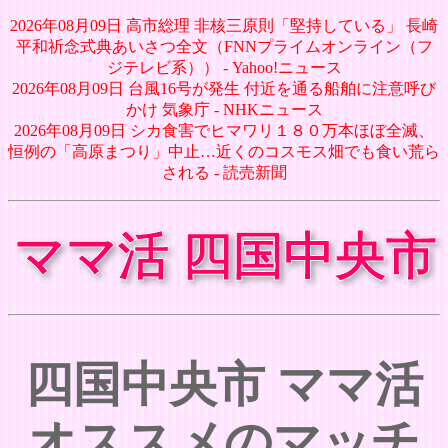
2026年08月09日 高市総理 非核三原則「堅持している」 長崎
平和祈念式典あいさつ全文（FNNプライムオンライン（フ
ジテレビ系）） - Yahoo!ニュース
2026年08月09日 台風16号が発生 付近を通る船舶に注意呼び
かけ 気象庁 - NHKニュース
2026年08月09日 シカ食害でヒマワリ１８０万本ほぼ全滅、
恒例の「高原まつり」中止…近くのコスモス畑でも食い荒ら
される - 読売新聞
ママ活 四国中央市
四国中央市 ママ活
オススメのマッチ