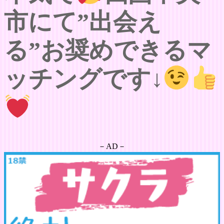
市にて”出会え
る”お奨めできるマ
ッチングです↓
－AD－