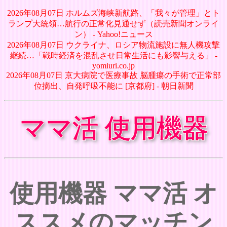
2026年08月07日 ホルムズ海峡新航路、「我々が管理」とト
ランプ大統領…航行の正常化見通せず（読売新聞オンライ
ン） - Yahoo!ニュース
2026年08月07日 ウクライナ、ロシア物流施設に無人機攻撃
継続…「戦時経済を混乱させ日常生活にも影響与える」 -
yomiuri.co.jp
2026年08月07日 京大病院で医療事故 脳腫瘍の手術で正常部
位摘出、自発呼吸不能に [京都府] - 朝日新聞
ママ活 使用機器
使用機器 ママ活 オ
ススメのマッチン