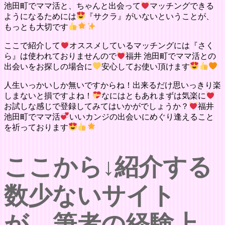
池田町でママ活と、ちゃんと出会って
マッチングできる
ようになるためには
『サクラ』がいないということが、
もっとも大切です
ここで紹介して
オススメしているマッチングには『さく
ら』は使われておりませんので
福井 池田町でママ活との
出会いをお探しの場合に
安心してお使い頂けます
人生いっかいしか無いですからね！出来るだけ思いっきり楽
しまないと損ですよね！
なにはともあれまずは気楽に
お試しな感じで登録してみてはいかがでしょうか？
福井
池田町でママ活
いいカンジの出会いにめぐり逢えること
を祈っております
ここから↓紹介する
数少ないサイト
が、筆者の経験上