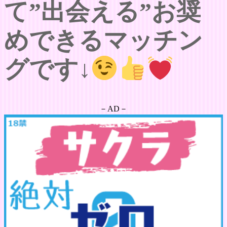
て”出会える”お奨
めできるマッチン
グです↓
－AD－