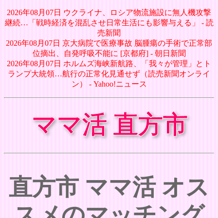
2026年08月07日 ウクライナ、ロシア物流施設に無人機攻撃
継続…「戦時経済を混乱させ日常生活にも影響与える」 - 読
売新聞
2026年08月07日 京大病院で医療事故 脳腫瘍の手術で正常部
位摘出、自発呼吸不能に [京都府] - 朝日新聞
2026年08月07日 ホルムズ海峡新航路、「我々が管理」とト
ランプ大統領…航行の正常化見通せず（読売新聞オンライ
ン） - Yahoo!ニュース
ママ活 直方市
直方市 ママ活 オス
スメのマッチング