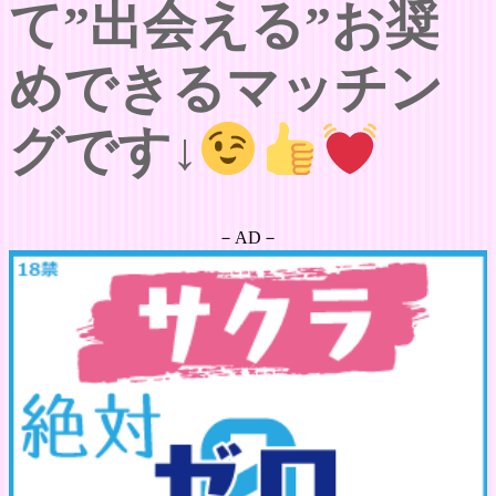
て”出会える”お奨
めできるマッチン
グです↓
－AD－