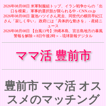
2026年08月08日 米軍制服組トップ、イラン戦争からの「出
口を模索」 軍事的選択肢が限られる中 - CNN.co.jp
2026年08月08日 蓮池ハツイさん死去、同世代の横田早紀江
さん「寂しく辛い」 政府には「具体的な動きを」 - 産経ニ
ュース
2026年08月08日 【台風13号】沖縄本島、宮古島地方の暴風
警報を解除＜8日午後2時＞ - 琉球新報デジタル
ママ活 豊前市
豊前市 ママ活 オス
スメのマッチング