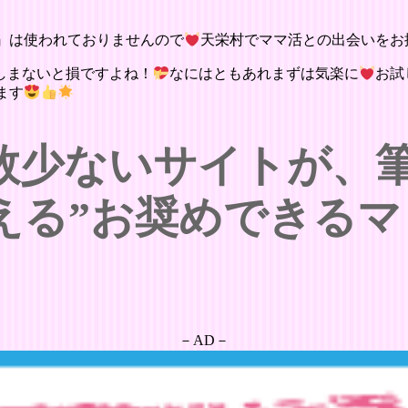
』は使われておりませんので
天栄村でママ活との出会いをお
しまないと損ですよね！
なにはともあれまずは気楽に
お試
ます
数少ないサイトが、
える”お奨めできるマ
－AD－