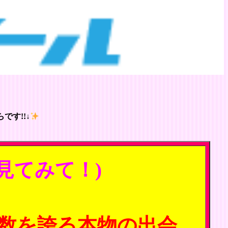
です!!↓
見てみて！)
数を誇る本物の出会