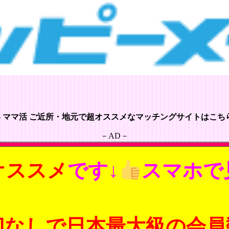
– ママ活 ご近所・地元で超オススメなマッチングサイトはこちら
－AD－
オススメ
です↓
スマホで
切なしで日本最大級の会員