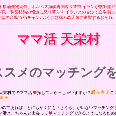
07日 原油先物続伸、ホルムズ海峡再開巡り警戒 イランが敵対船舶禁止案 
ンプ氏、弾薬枯渇の報道に怒り募らす イランとの交渉で立場弱まると懸念(1
7日 大型の台風15号(チャンホン) お盆休みの天気に影響するおそれ 
ママ活 天栄村
オススメのマッチング
天栄村でのママ活
探していらっしゃいますか？
こ
いのであれば、とにもかくにも『さくら』がいないマッチング
マ活と、ちゃんと出会って
マッチングできるようになるため