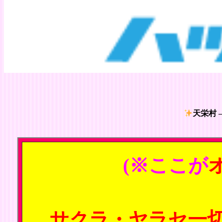
天栄村 
(※ここが
サクラ・ヤラセ一