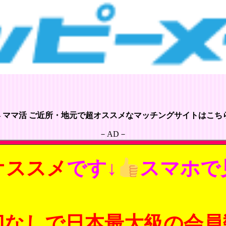
– ママ活 ご近所・地元で超オススメなマッチングサイトはこちら
－AD－
オススメ
です↓
スマホで
切なしで日本最大級の会員