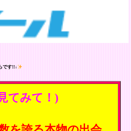
です!!↓
見てみて！)
数を誇る本物の出会