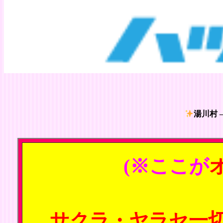
湯川村 
(※ここが
サクラ・ヤラセ一