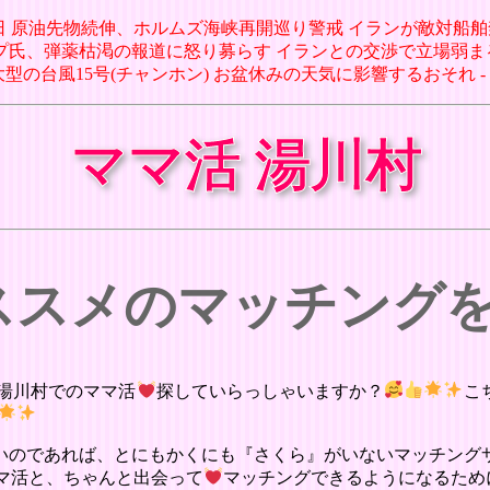
07日 原油先物続伸、ホルムズ海峡再開巡り警戒 イランが敵対船舶禁止案 
ンプ氏、弾薬枯渇の報道に怒り募らす イランとの交渉で立場弱まると懸念(1
7日 大型の台風15号(チャンホン) お盆休みの天気に影響するおそれ 
ママ活 湯川村
オススメのマッチング
湯川村でのママ活
探していらっしゃいますか？
こ
いのであれば、とにもかくにも『さくら』がいないマッチング
マ活と、ちゃんと出会って
マッチングできるようになるため