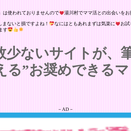
』は使われておりませんので
湯川村でママ活との出会いをお
しまないと損ですよね！
なにはともあれまずは気楽に
お試
ます
数少ないサイトが、
える”お奨めできるマ
－AD－