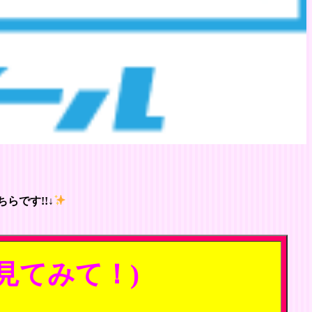
らです!!↓
見てみて！)