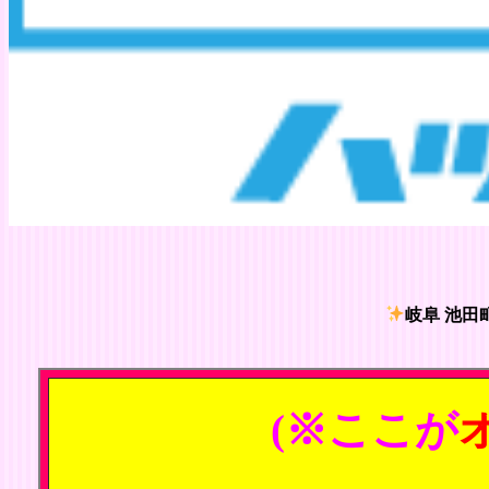
岐阜 池田
(※ここが