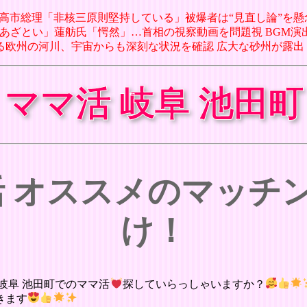
06日 高市総理「非核三原則堅持している」被爆者は“見直し論”を懸念 
ル氏「あざとい」蓮舫氏「愕然」…首相の視察動画を問題視 BGM演
がる欧州の河川、宇宙からも深刻な状況を確認 広大な砂州が露出（CNN.c
ママ活 岐阜 池田町
マ活 オススメのマッチ
け！
岐阜 池田町でのママ活
探していらっしゃいますか？
きます