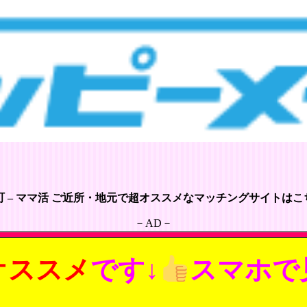
町 – ママ活 ご近所・地元で超オススメなマッチングサイトはこち
－AD－
オススメ
です↓
スマホで