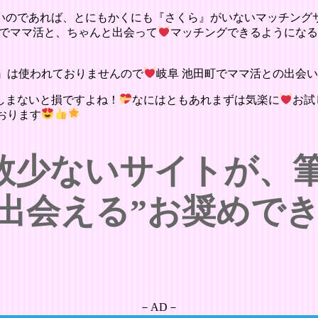
いのであれば、とにもかくにも『さくら』がいないマッチング
町でママ活と、ちゃんと出会って
マッチングできるようにな
』は使われておりませんので
岐阜 池田町でママ活との出会
しまないと損ですよね！
なにはともあれまずは気楽に
お試
おります
数少ないサイトが、
”出会える”お奨めで
－AD－