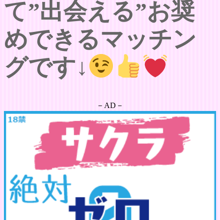
て”出会える”お奨
めできるマッチン
グです↓
－AD－