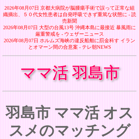
2026年08月07日 京都大病院が脳腫瘍手術で誤って正常な組
織摘出、５０代女性患者は自発呼吸できず重篤な状態に - 読
売新聞
2026年08月07日 大型の台風13号 沖縄本島に最接近 暴風雨に
厳重警戒を - ウェザーニュース
2026年08月07日 ホルムズ海峡の違反船舶に罰金科す イラン
とオマーン間の合意案 - テレ朝NEWS
ママ活 羽島市
羽島市 ママ活 オス
スメのマッチング