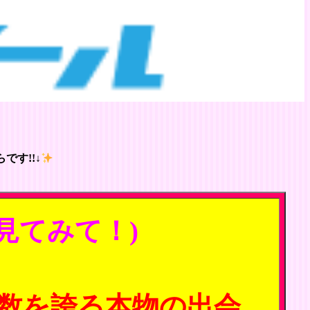
です!!↓
見てみて！)
数を誇る本物の出会