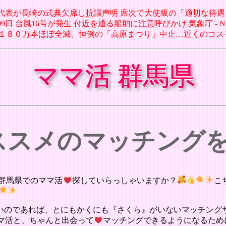
の駐日代表が長崎の式典欠席し抗議声明 席次で大使級の「適切な待遇
8月09日 台風16号が発生 付近を通る船舶に注意呼びかけ 気象庁 - 
マワリ１８０万本ほぼ全滅、恒例の「高原まつり」中止…近くのコス
ママ活 群馬県
オススメのマッチング
群馬県でのママ活
探していらっしゃいますか？
こ
いのであれば、とにもかくにも『さくら』がいないマッチング
マ活と、ちゃんと出会って
マッチングできるようになるため