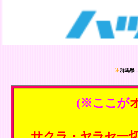
群馬県 
(※ここが
サクラ・ヤラセ一