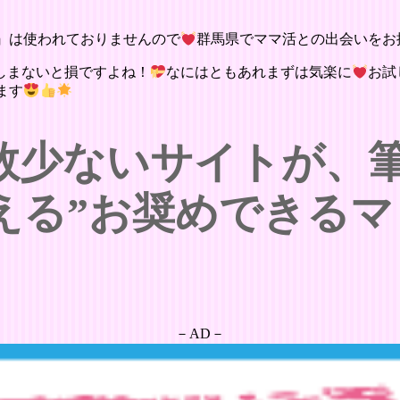
』は使われておりませんので
群馬県でママ活との出会いをお
しまないと損ですよね！
なにはともあれまずは気楽に
お試
ます
数少ないサイトが、
える”お奨めできるマ
－AD－