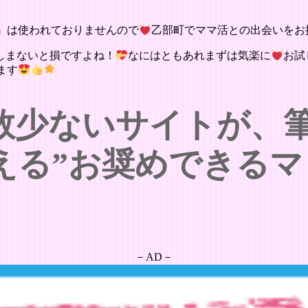
』は使われておりませんので
乙部町でママ活との出会いをお
しまないと損ですよね！
なにはともあれまずは気楽に
お試
ます
数少ないサイトが、
える”お奨めできるマ
－AD－