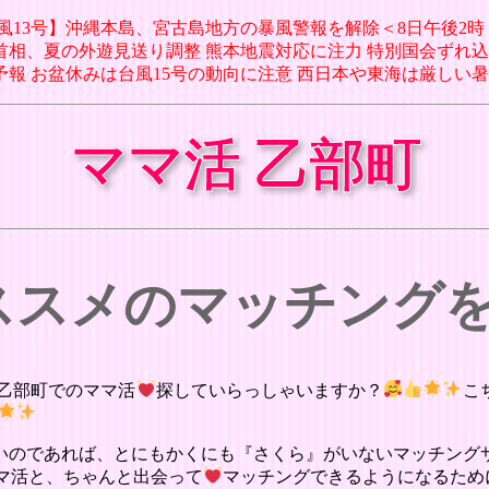
 【台風13号】沖縄本島、宮古島地方の暴風警報を解除＜8日午後2時
市早苗首相、夏の外遊見送り調整 熊本地震対応に注力 特別国会ずれ込
間天気予報 お盆休みは台風15号の動向に注意 西日本や東海は厳しい暑
ママ活 乙部町
オススメのマッチング
乙部町でのママ活
探していらっしゃいますか？
こ
いのであれば、とにもかくにも『さくら』がいないマッチング
マ活と、ちゃんと出会って
マッチングできるようになるため