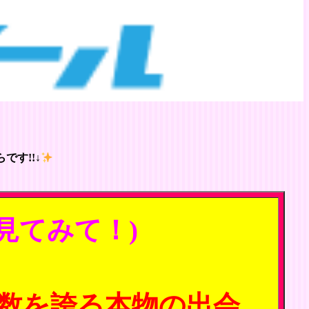
です!!↓
見てみて！)
数を誇る本物の出会