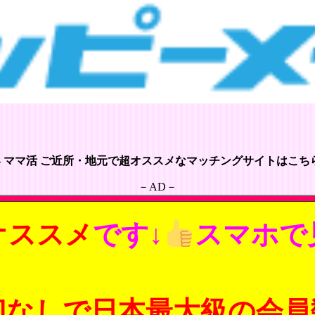
– ママ活 ご近所・地元で超オススメなマッチングサイトはこちら
－AD－
オススメ
です↓
スマホで
切なしで日本最大級の会員