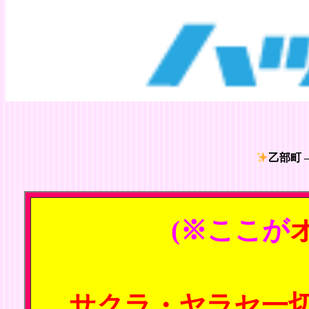
乙部町 
(※ここが
サクラ・ヤラセ一