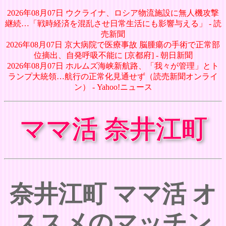
2026年08月07日 ウクライナ、ロシア物流施設に無人機攻撃
継続…「戦時経済を混乱させ日常生活にも影響与える」 - 読
売新聞
2026年08月07日 京大病院で医療事故 脳腫瘍の手術で正常部
位摘出、自発呼吸不能に [京都府] - 朝日新聞
2026年08月07日 ホルムズ海峡新航路、「我々が管理」とト
ランプ大統領…航行の正常化見通せず（読売新聞オンライ
ン） - Yahoo!ニュース
ママ活 奈井江町
奈井江町 ママ活 オ
ススメのマッチン