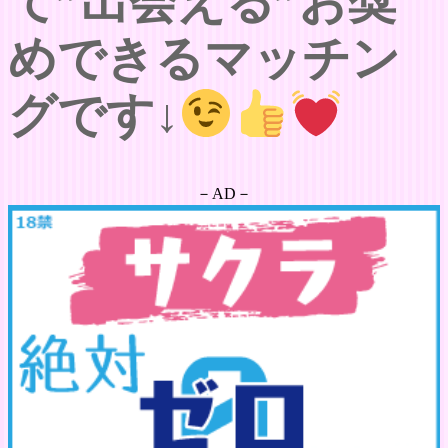
て”出会える”お奨
めできるマッチン
グです↓
－AD－