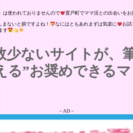
』は使われておりませんので
置戸町でママ活との出会いをお
しまないと損ですよね！
なにはともあれまずは気楽に
お試
ます
数少ないサイトが、
える”お奨めできるマ
－AD－