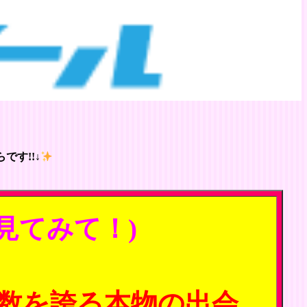
です!!↓
見てみて！)
数を誇る本物の出会