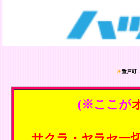
置戸町 
(※ここが
サクラ・ヤラセ一