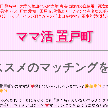
月08日 戦時中、大学で輸血の人体実験 患者に動物の血使用、死亡例も 
員の男性（46）死亡 愛知・田原市 現場はサーフィンで有名なスポット
米軍制服組トップ、イラン戦争からの「出口を模索」 軍事的選択肢が限られる
ママ活 置戸町
オススメのマッチング
置戸町でのママ活
探していらっしゃいますか？
こ
いのであれば、とにもかくにも『さくら』がいないマッチング
マ活と、ちゃんと出会って
マッチングできるようになるため