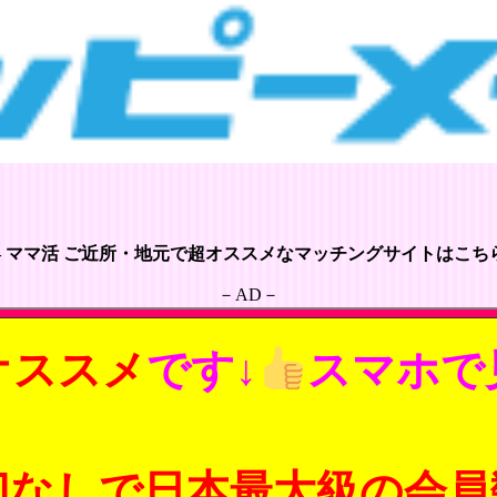
– ママ活 ご近所・地元で超オススメなマッチングサイトはこちら
－AD－
オススメ
です↓
スマホで
切なしで日本最大級の会員