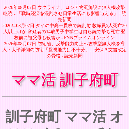
2026年08月07日 ウクライナ、ロシア物流施設に無人機攻撃
継続…「戦時経済を混乱させ日常生活にも影響与える」 - 読
売新聞
2026年08月07日 タイの中高一貫校で銃乱射 教職員5人死亡20
人以上けが 容疑者の14歳男子中学生は自ら銃で撃ち死亡 登
校前に祖父母も殺害か - FNNプライムオンライン
2026年08月07日 防衛省、反撃能力向上へ攻撃型無人機を導
入・太平洋側の防衛「監視能力は不十分」…安保３文書改定
の骨格 - 読売新聞
ママ活 訓子府町
訓子府町 ママ活 オ