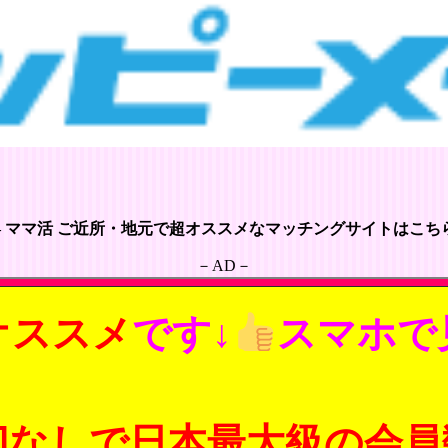
– ママ活 ご近所・地元で超オススメなマッチングサイトはこちら
－AD－
オススメ
です↓
スマホで
切なしで日本最大級の会員