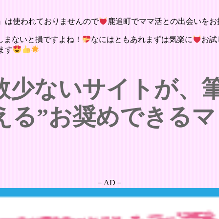
』は使われておりませんので
鹿追町でママ活との出会いをお
しまないと損ですよね！
なにはともあれまずは気楽に
お試
ます
数少ないサイトが、
える”お奨めできるマ
－AD－