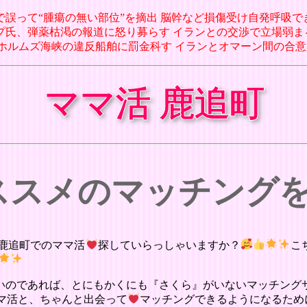
手術で誤って“腫瘍の無い部位”を摘出 脳幹など損傷受け自発呼吸でき
ンプ氏、弾薬枯渇の報道に怒り募らす イランとの交渉で立場弱まると懸念(1
7日 ホルムズ海峡の違反船舶に罰金科す イランとオマーン間の合意案
ママ活 鹿追町
オススメのマッチング
鹿追町でのママ活
探していらっしゃいますか？
こ
いのであれば、とにもかくにも『さくら』がいないマッチング
マ活と、ちゃんと出会って
マッチングできるようになるため