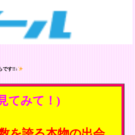
です!!↓
見てみて！)
数を誇る本物の出会