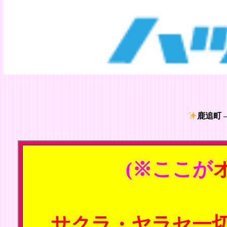
鹿追町 
(※ここが
サクラ・ヤラセ一