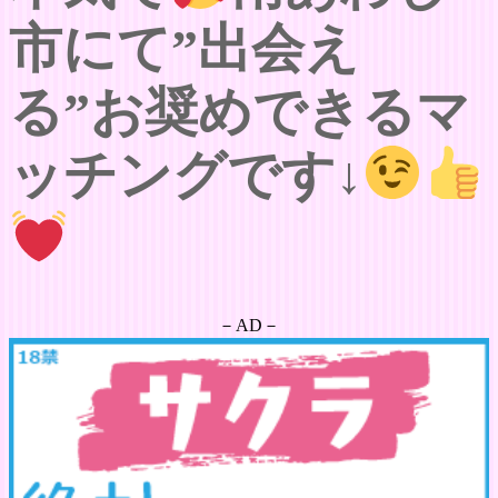
市にて”出会え
る”お奨めできるマ
ッチングです↓
－AD－