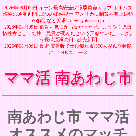
2026年08月09日 イラン最高安全保障委員会トップ ホルムズ
海峡の通航再開に6つの条件提示 アメリカに制裁や海上封鎖
の解除など要求 - news.yahoo.co.jp
2026年08月09日 遺骨も見つからなかった兄、ようやく原爆
犠牲者として刻銘「兄貴が死んだという実感わいた」…きょ
う長崎原爆の日 - 読売新聞
2026年08月09日 長野 安曇野で土砂崩れ 約390人が孤立状態
に - NHKニュース
ママ活 南あわじ市
南あわじ市 ママ活
オススメのマッチ