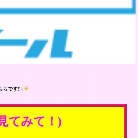
らです!!↓
見てみて！)