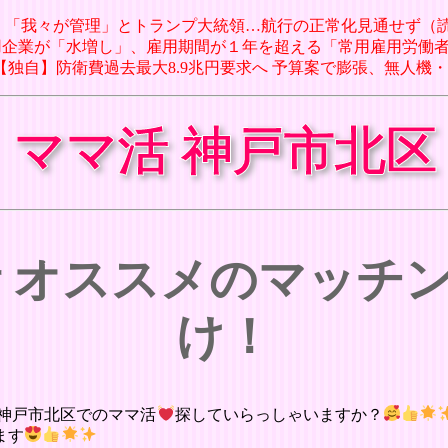
航路、「我々が管理」とトランプ大統領…航行の正常化見通せず（読売新
用企業が「水増し」、雇用期間が１年を超える「常用雇用労働者数」報告で
7日 【独自】防衛費過去最大8.9兆円要求へ 予算案で膨張、無人機・AI導
ママ活 神戸市北区
活 オススメのマッチ
け！
神戸市北区でのママ活
探していらっしゃいますか？
ます