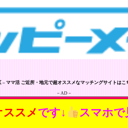
 – ママ活 ご近所・地元で超オススメなマッチングサイトはこち
－AD－
オススメ
です↓
スマホで