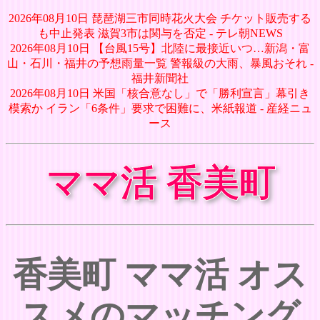
2026年08月10日 琵琶湖三市同時花火大会 チケット販売する
も中止発表 滋賀3市は関与を否定 - テレ朝NEWS
2026年08月10日 【台風15号】北陸に最接近いつ…新潟・富
山・石川・福井の予想雨量一覧 警報級の大雨、暴風おそれ -
福井新聞社
2026年08月10日 米国「核合意なし」で「勝利宣言」幕引き
模索か イラン「6条件」要求で困難に、米紙報道 - 産経ニュ
ース
ママ活 香美町
香美町 ママ活 オス
スメのマッチング