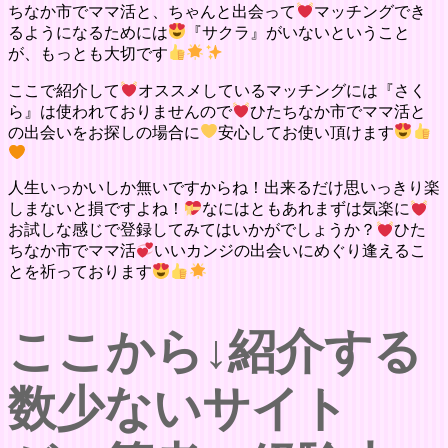
ちなか市でママ活と、ちゃんと出会って
マッチングでき
るようになるためには
『サクラ』がいないということ
が、もっとも大切です
ここで紹介して
オススメしているマッチングには『さく
ら』は使われておりませんので
ひたちなか市でママ活と
の出会いをお探しの場合に
安心してお使い頂けます
人生いっかいしか無いですからね！出来るだけ思いっきり楽
しまないと損ですよね！
なにはともあれまずは気楽に
お試しな感じで登録してみてはいかがでしょうか？
ひた
ちなか市でママ活
いいカンジの出会いにめぐり逢えるこ
とを祈っております
ここから↓紹介する
数少ないサイト