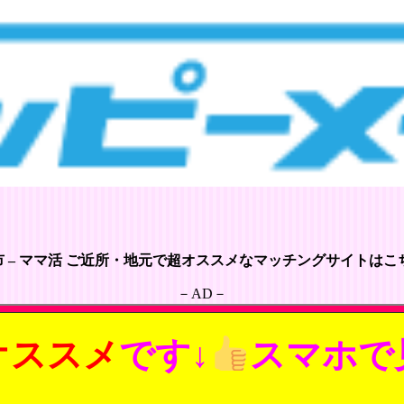
 – ママ活 ご近所・地元で超オススメなマッチングサイトはこち
－AD－
オススメ
です↓
スマホで