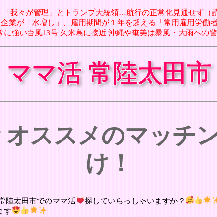
航路、「我々が管理」とトランプ大統領…航行の正常化見通せず（読売新
用企業が「水増し」、雇用期間が１年を超える「常用雇用労働者数」報告で
型で非常に強い台風13号 久米島に接近 沖縄や奄美は暴風・大雨への警
ママ活 常陸太田市
活 オススメのマッチ
け！
常陸太田市でのママ活
探していらっしゃいますか？
ます