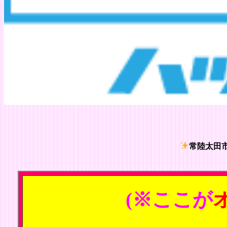
常陸太田市
(※ここが