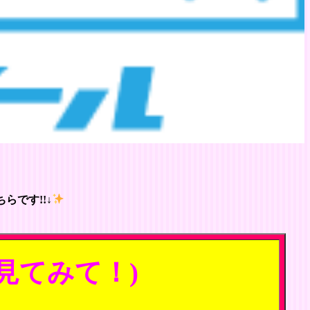
らです!!↓
見てみて！)