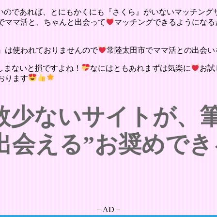
いのであれば、とにもかくにも『さくら』がいないマッチング
でママ活と、ちゃんと出会って
マッチングできるようになる
』は使われておりませんので
常陸太田市でママ活との出会い
しまないと損ですよね！
なにはともあれまずは気楽に
お試
おります
数少ないサイトが、
出会える”お奨めでき
－AD－