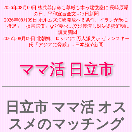
2026年08月09日 核兵器は命も尊厳も木っ端微塵に 長崎原爆
の日、平和宣言全文 - 毎日新聞
2026年08月09日 ホルムズ海峡開放へ６条件、イランが米に
「撤退」「損害賠償」など要求…交渉停滞し対決姿勢鮮明に
- 読売新聞
2026年08月09日 北朝鮮、ロシアに5万人派兵か ゼレンスキー
氏「アジアに脅威」 - 日本経済新聞
ママ活 日立市
日立市 ママ活 オス
スメのマッチング