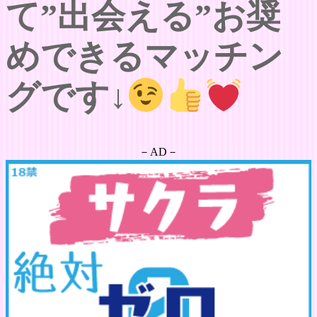
て”出会える”お奨
めできるマッチン
グです↓
－AD－