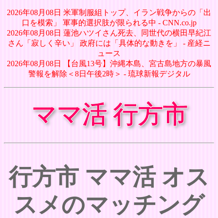
2026年08月08日 米軍制服組トップ、イラン戦争からの「出
口を模索」 軍事的選択肢が限られる中 - CNN.co.jp
2026年08月08日 蓮池ハツイさん死去、同世代の横田早紀江
さん「寂しく辛い」 政府には「具体的な動きを」 - 産経ニ
ュース
2026年08月08日 【台風13号】沖縄本島、宮古島地方の暴風
警報を解除＜8日午後2時＞ - 琉球新報デジタル
ママ活 行方市
行方市 ママ活 オス
スメのマッチング