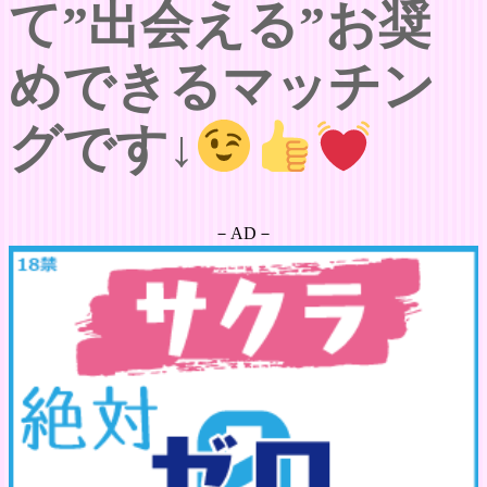
て”出会える”お奨
めできるマッチン
グです↓
－AD－