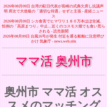
2026年08月09日 台湾の駐日代表が長崎の式典欠席し抗議声
明 席次で大使級の「適切な待遇」せずと主張 - 産経ニュー
ス
2026年08月09日 シカ食害でヒマワリ１８０万本ほぼ全滅、
恒例の「高原まつり」中止…近くのコスモス畑でも食い荒ら
される - 読売新聞
2026年08月09日 台風16号が発生 付近を通る船舶に注意呼び
かけ 気象庁 - news.web.nhk
ママ活 奥州市
奥州市 ママ活 オス
スメのマッチング