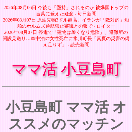
2026年08月06日 今後も「堅持」されるのか 被爆国トップの
言葉に覚えた疑念 - 毎日新聞
2026年08月07日 原油先物3ドル超高、イランが「敵対的」船
舶のホルムズ通航禁止審議との報で - ロイター
2026年08月07日 停電で「建物は暑くなり危険」、避難所の
開設見送り…車中泊の女性死亡に氷川町長「真夏の災害の備
え足りず」 - 読売新聞
ママ活 小豆島町
小豆島町 ママ活 オ
ススメのマッチン