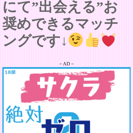
にて”出会える”お
奨めできるマッチ
ングです↓
－AD－