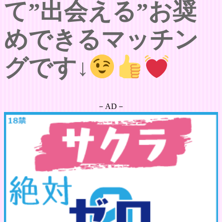
て”出会える”お奨
めできるマッチン
グです↓
－AD－