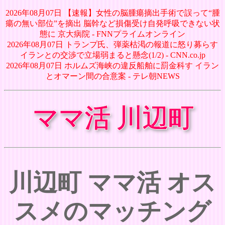
2026年08月07日 【速報】女性の脳腫瘍摘出手術で誤って“腫
瘍の無い部位”を摘出 脳幹など損傷受け自発呼吸できない状
態に 京大病院 - FNNプライムオンライン
2026年08月07日 トランプ氏、弾薬枯渇の報道に怒り募らす
イランとの交渉で立場弱まると懸念(1/2) - CNN.co.jp
2026年08月07日 ホルムズ海峡の違反船舶に罰金科す イラン
とオマーン間の合意案 - テレ朝NEWS
ママ活 川辺町
川辺町 ママ活 オス
スメのマッチング