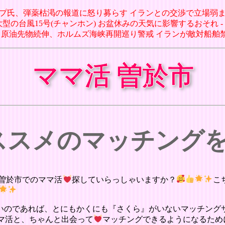
ランプ氏、弾薬枯渇の報道に怒り募らす イランとの交渉で立場弱まると懸念(1/
7日 大型の台風15号(チャンホン) お盆休みの天気に影響するおそれ 
07日 原油先物続伸、ホルムズ海峡再開巡り警戒 イランが敵対船舶禁
ママ活 曽於市
オススメのマッチング
曽於市でのママ活
探していらっしゃいますか？
こ
いのであれば、とにもかくにも『さくら』がいないマッチング
マ活と、ちゃんと出会って
マッチングできるようになるため