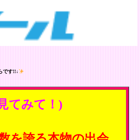
です!!↓
見てみて！)
数を誇る本物の出会