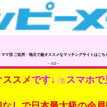
– ママ活 ご近所・地元で超オススメなマッチングサイトはこちら
－AD－
オススメ
です↓
スマホで
切なしで日本最大級の会員