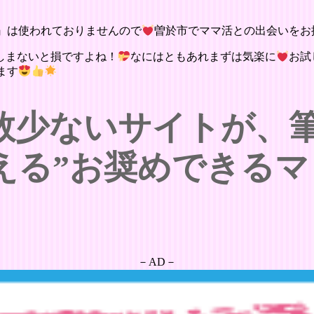
』は使われておりませんので
曽於市でママ活との出会いをお
しまないと損ですよね！
なにはともあれまずは気楽に
お試
ます
数少ないサイトが、
える”お奨めできるマ
－AD－