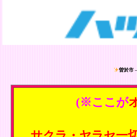
曽於市 
(※ここが
サクラ・ヤラセ一