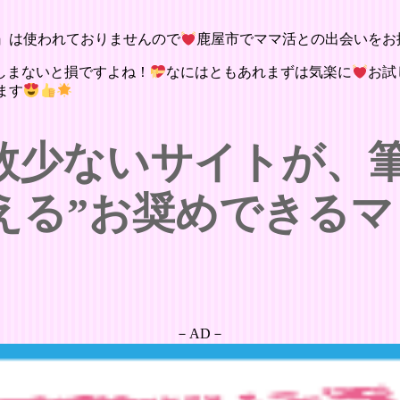
』は使われておりませんので
鹿屋市でママ活との出会いをお
しまないと損ですよね！
なにはともあれまずは気楽に
お試
ます
数少ないサイトが、
える”お奨めできるマ
－AD－