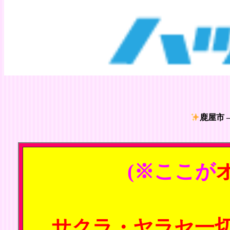
鹿屋市 
(※ここが
サクラ・ヤラセ一