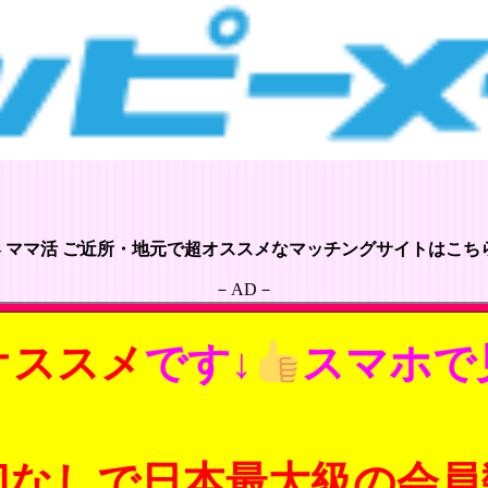
– ママ活 ご近所・地元で超オススメなマッチングサイトはこちら
－AD－
オススメ
です↓
スマホで
切なしで日本最大級の会員