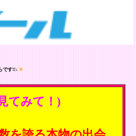
です!!↓
見てみて！)
数を誇る本物の出会