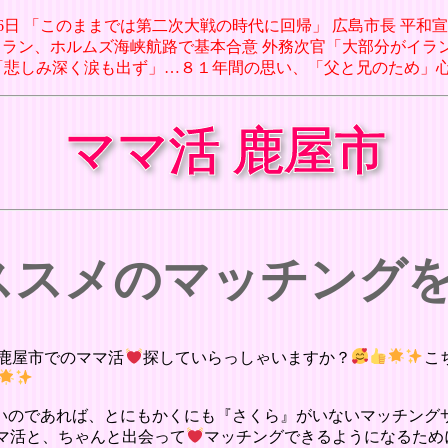
月06日 「このままでは第二次大戦の時代に回帰」 広島市長 平和宣
日 イラン、ホルムズ海峡航路で基本合意 外務次官「大部分がイラン領海内
となり「悲しみ深く涙も出ず」…８１年間の思い、「父と兄のため」心
ママ活 鹿屋市
オススメのマッチング
鹿屋市でのママ活
探していらっしゃいますか？
こ
いのであれば、とにもかくにも『さくら』がいないマッチング
マ活と、ちゃんと出会って
マッチングできるようになるため