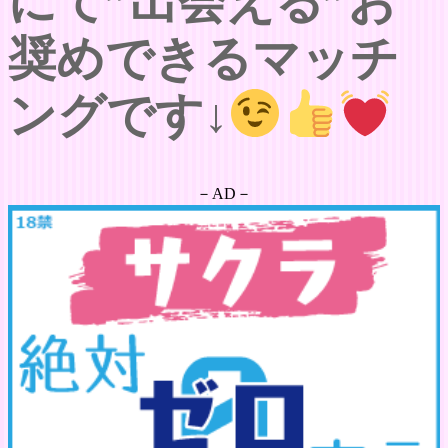
にて”出会える”お
奨めできるマッチ
ングです↓
－AD－