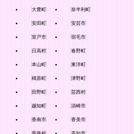
大豊町
奈半利町
安田町
安芸市
室戸市
宿毛市
日高村
春野町
本山町
東洋町
檮原町
津野町
田野町
芸西村
越知町
須崎市
香南市
香美市
馬路村
高知市