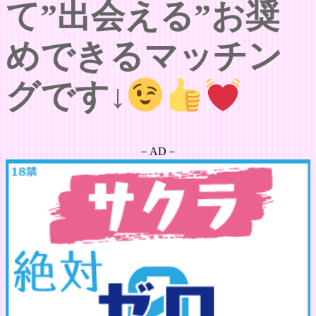
て”出会える”お奨
めできるマッチン
グです↓
－AD－