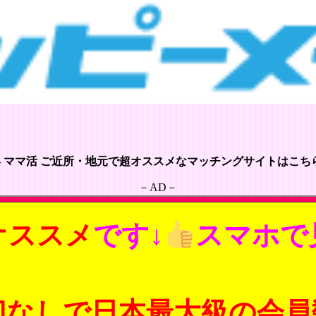
– ママ活 ご近所・地元で超オススメなマッチングサイトはこちら
－AD－
オススメ
です↓
スマホで
切なしで日本最大級の会員