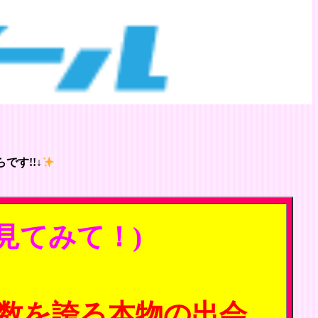
です!!↓
見てみて！)
数を誇る本物の出会