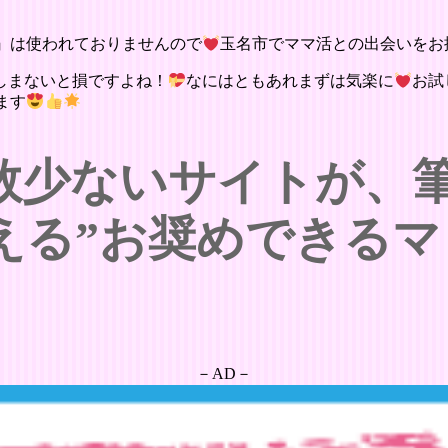
』は使われておりませんので
玉名市でママ活との出会いをお
しまないと損ですよね！
なにはともあれまずは気楽に
お試
ます
数少ないサイトが、
える”お奨めできるマ
－AD－