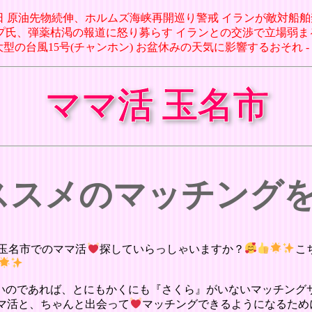
07日 原油先物続伸、ホルムズ海峡再開巡り警戒 イランが敵対船舶禁止案 
ンプ氏、弾薬枯渇の報道に怒り募らす イランとの交渉で立場弱まると懸念(1
7日 大型の台風15号(チャンホン) お盆休みの天気に影響するおそれ 
ママ活 玉名市
オススメのマッチング
玉名市でのママ活
探していらっしゃいますか？
こ
いのであれば、とにもかくにも『さくら』がいないマッチング
マ活と、ちゃんと出会って
マッチングできるようになるため