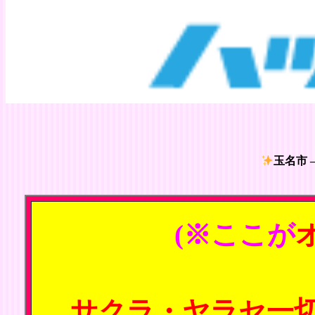
玉名市 
(※ここが
サクラ・ヤラセ一