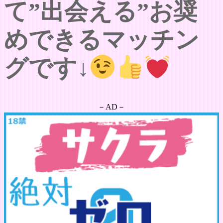
て”出会える”お奨
めできるマッチン
グです↓
－AD－