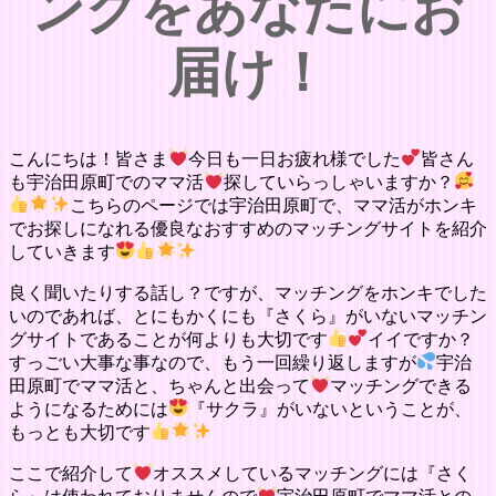
ングをあなたにお
届け！
こんにちは！皆さま
今日も一日お疲れ様でした
皆さん
も宇治田原町でのママ活
探していらっしゃいますか？
こちらのページでは宇治田原町で、ママ活がホンキ
でお探しになれる優良なおすすめのマッチングサイトを紹介
していきます
良く聞いたりする話し？ですが、マッチングをホンキでした
いのであれば、とにもかくにも『さくら』がいないマッチン
グサイトであることが何よりも大切です
イイですか？
すっごい大事な事なので、もう一回繰り返しますが
宇治
田原町でママ活と、ちゃんと出会って
マッチングできる
ようになるためには
『サクラ』がいないということが、
もっとも大切です
ここで紹介して
オススメしているマッチングには『さく