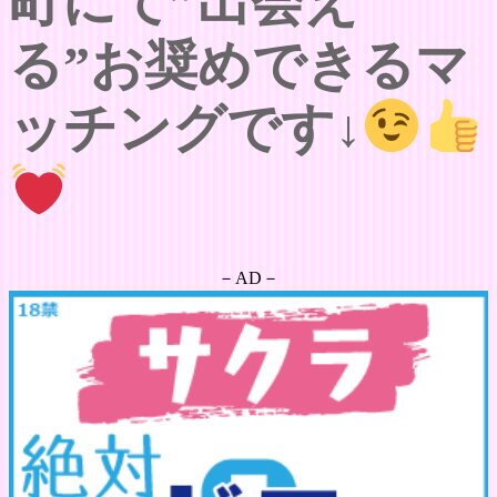
町にて”出会え
る”お奨めできるマ
ッチングです↓
－AD－