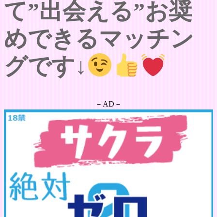
て”出会える”お奨
めできるマッチン
グです↓
－AD－