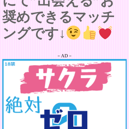
にて”出会える”お
奨めできるマッチ
ングです↓
－AD－