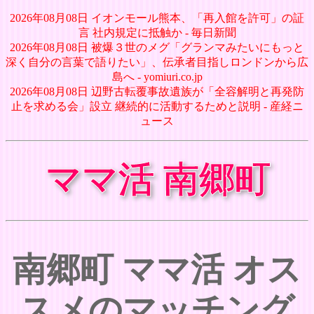
2026年08月08日 イオンモール熊本、「再入館を許可」の証
言 社内規定に抵触か - 毎日新聞
2026年08月08日 被爆３世のメグ「グランマみたいにもっと
深く自分の言葉で語りたい」、伝承者目指しロンドンから広
島へ - yomiuri.co.jp
2026年08月08日 辺野古転覆事故遺族が「全容解明と再発防
止を求める会」設立 継続的に活動するためと説明 - 産経ニ
ュース
ママ活 南郷町
南郷町 ママ活 オス
スメのマッチング