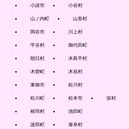
小諸市
小谷村
山ノ内町
山形村
岡谷市
川上村
平谷村
御代田町
朝日村
木島平村
木曽町
木祖村
東御市
松川村
松川町
松本市
栄村
根羽村
池田町
波田町
泰阜村