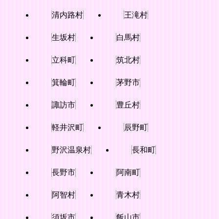
清内路村
王滝村
生坂村
白馬村
立科町
筑北村
箕輪町
茅野市
諏訪市
豊丘村
軽井沢町
辰野町
野沢温泉村
長和町
長野市
阿南町
阿智村
青木村
須坂市
飯山市