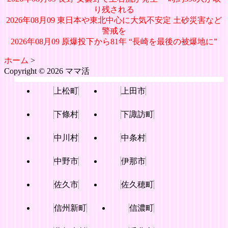
り残される
2026年08月09 東日本や東北中心に大気不安定 土砂災害など
警戒を
2026年08月09 原爆投下から81年 “長崎を最後の被爆地に”
ホーム
>
Copyright © 2026 ママ活
上松町
上田市
下條村
下諏訪町
中川村
中条村
中野市
伊那市
佐久市
佐久穂町
信州新町
信濃町