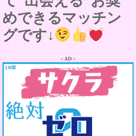
て”出会える”お奨
めできるマッチン
グです↓
－AD－