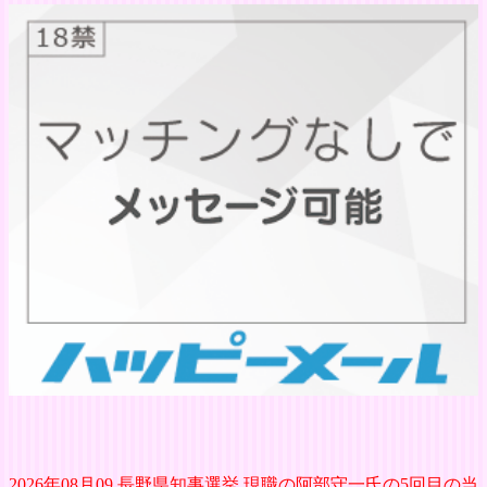
2026年08月09 長野県知事選挙 現職の阿部守一氏の5回目の当