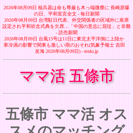
2026年08月09日 核兵器は命も尊厳も木っ端微塵に 長崎原爆
の日、平和宣言全文 - 毎日新聞
2026年08月09日 台湾駐日代表、外交関係者の区域外に座席
設定され平和祈念式典を欠席…「中国の意志に屈従」と非難
- 読売新聞
2026年08月09日 台風15号は11日に東北太平洋側に上陸か
寒冷渦の影響で関東も激しい雨のおそれ(気象予報士 吉田
友海 2026年08月09日) - tenki.jp
ママ活 五條市
五條市 ママ活 オス
スメのマッチング