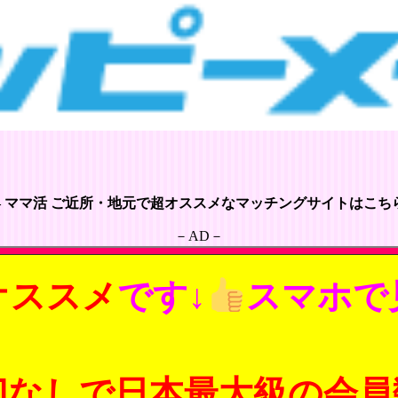
– ママ活 ご近所・地元で超オススメなマッチングサイトはこちら
－AD－
オススメ
です↓
スマホで
切なしで日本最大級の会員