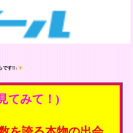
です!!↓
見てみて！)
数を誇る本物の出会