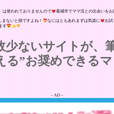
』は使われておりませんので
葛城市でママ活との出会いをお
しまないと損ですよね！
なにはともあれまずは気楽に
お試
ます
数少ないサイトが、
える”お奨めできるマ
－AD－