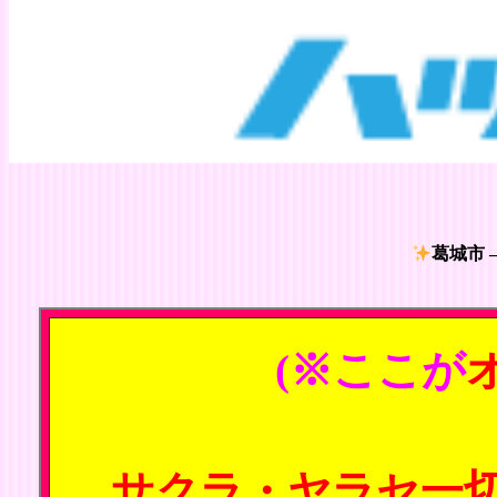
葛城市 
(※ここが
サクラ・ヤラセ一