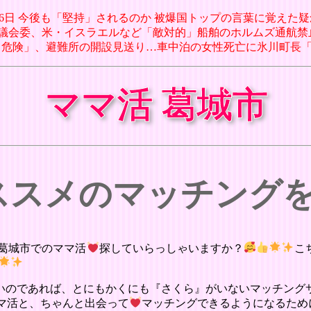
8月06日 今後も「堅持」されるのか 被爆国トップの言葉に覚えた疑念
イラン議会委、米・イスラエルなど「敵対的」船舶のホルムズ通航禁止を審議
り危険」、避難所の開設見送り…車中泊の女性死亡に氷川町長「真夏の災害
ママ活 葛城市
オススメのマッチング
葛城市でのママ活
探していらっしゃいますか？
こ
いのであれば、とにもかくにも『さくら』がいないマッチング
マ活と、ちゃんと出会って
マッチングできるようになるため