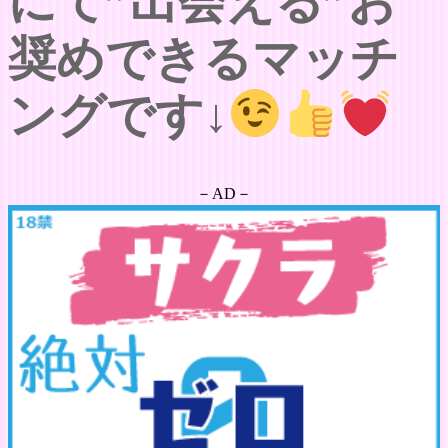
にて”出会える”お
奨めできるマッチ
ングです↓
－AD－