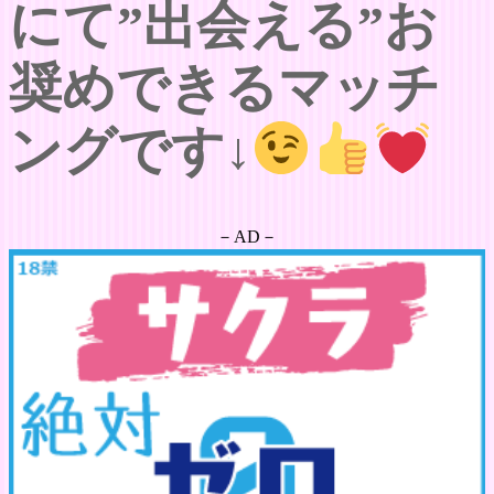
にて”出会える”お
奨めできるマッチ
ングです↓
－AD－