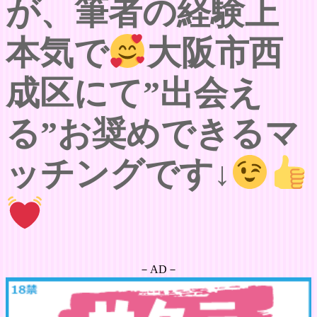
が、筆者の経験上
本気で
大阪市西
成区にて”出会え
る”お奨めできるマ
ッチングです↓
－AD－