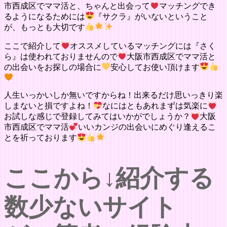
市西成区でママ活と、ちゃんと出会って
マッチングでき
るようになるためには
『サクラ』がいないということ
が、もっとも大切です
ここで紹介して
オススメしているマッチングには『さく
ら』は使われておりませんので
大阪市西成区でママ活と
の出会いをお探しの場合に
安心してお使い頂けます
人生いっかいしか無いですからね！出来るだけ思いっきり楽
しまないと損ですよね！
なにはともあれまずは気楽に
お試しな感じで登録してみてはいかがでしょうか？
大阪
市西成区でママ活
いいカンジの出会いにめぐり逢えるこ
とを祈っております
ここから↓紹介する
数少ないサイト