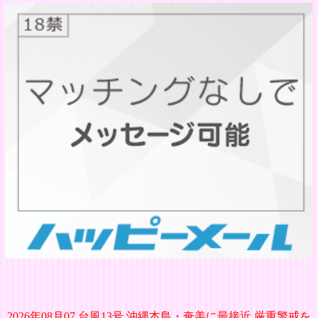
2026年08月07 台風13号 沖縄本島・奄美に最接近 厳重警戒を